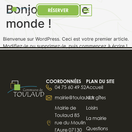
Bonjour tout le
RÉSERVER
monde !
Bienvenue sur WordPress. Ceci est votre premier article.
Modifiez-le ou supprimez-le, puis commencez à écrire !
COORDONNÉES
PLAN DU SITE
04 75 60 49 52
Accueil
mairie@toulaud.fr
Nos gîtes
Mairie de
Loisirs
Toulaud 85
La mairie
rue du Moulin
Questions
l'Aure 07130