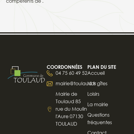
compétents de .
COORDONNÉES
PLAN DU SITE
04 75 60 49 52
Accueil
mairie@toulaud.fr
Nos gîtes
Mairie de
Loisirs
Toulaud 85
La mairie
rue du Moulin
Questions
l'Aure 07130
fréquentes
TOULAUD
Contact