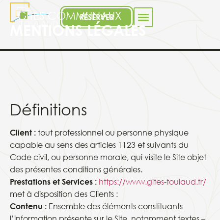
GÎTES COMMUNAUX
RÉSERVER
MENTIONS LÉGALES
Définitions
Client :
tout professionnel ou personne physique
capable au sens des articles 1123 et suivants du
Code civil, ou personne morale, qui visite le Site objet
des présentes conditions générales.
Prestations et Services :
https://www.gites-toulaud.fr/
met à disposition des Clients :
Contenu :
Ensemble des éléments constituants
l’information présente sur le Site, notamment textes –